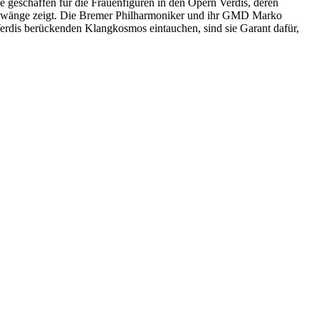
e geschaffen für die Frauenfiguren in den Opern Verdis, deren
nd Zwänge zeigt. Die Bremer Philharmoniker und ihr GMD Marko
erdis berückenden Klangkosmos eintauchen, sind sie Garant dafür,