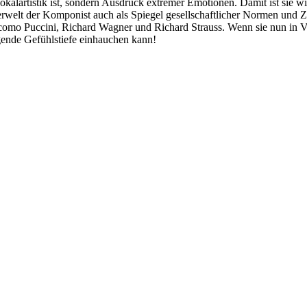
kalartistik ist, sondern Ausdruck extremer Emotionen. Damit ist sie wi
nnerwelt der Komponist auch als Spiegel gesellschaftlicher Normen u
como Puccini, Richard Wagner und Richard Strauss. Wenn sie nun in V
gende Gefühlstiefe einhauchen kann!